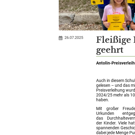
2024/25
Fleißige
26.07.2025
geehrt
Antolin-Preisverlei
Auch in diesem Schul
gelesen – und das mit
Preisverleihung wurde
2024/25 mehr als 1
haben.
Mit großer Freud
Urkunden entge
das Durchhalteve
der Kinder. Viele ha
spannenden Geschich
dabei jede Menge Pu