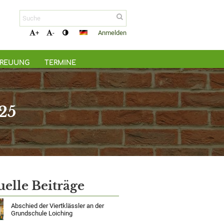
Anmelden
+
-
TREUUNG
TERMINE
25
uelle Beiträge
Abschied der Viertklässler an der
Grundschule Loiching